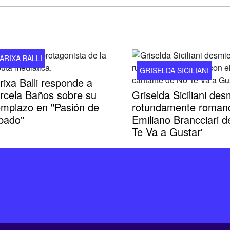
ARIXA BALLI
GRISELDA SICILIANI
ixa Balli responde a
rcela Baños sobre su
Griselda Siciliani des
emplazo en "Pasión de
rotundamente roman
bado"
Emiliano Brancciari d
Te Va a Gustar'