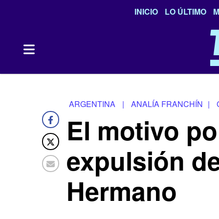
INICIO
LO ÚLTIMO
M
ARGENTINA
|
ANALÍA FRANCHÍN
|
El motivo po
expulsión d
Hermano