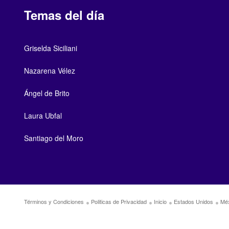
Temas del día
Griselda Siciliani
Nazarena Vélez
Ángel de Brito
Laura Ubfal
Santiago del Moro
Términos y Condiciones
Politicas de Privacidad
Inicio
Estados Unidos
Mé