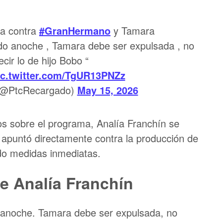
ma contra
#GranHermano
y Tamara
o anoche , Tamara debe ser expulsada , no
cir lo de hijo Bobo “
ic.twitter.com/TgUR13PNZz
(@PtcRecargado)
May 15, 2026
os sobre el programa, Analía Franchín se
y apuntó directamente contra la producción de
o medidas inmediatas.
de Analía Franchín
anoche. Tamara debe ser expulsada, no