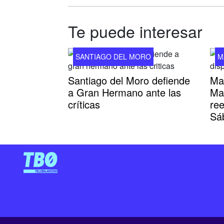
Te puede interesar
SANTIAGO DEL MORO
M
Santiago del Moro defiende
Mar
a Gran Hermano ante las
Ma
críticas
re
Sá