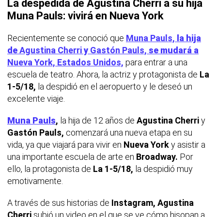
La despedida de Agustina Cherri a su hija
Muna Pauls
: vivirá en Nueva York
Recientemente se conoció que
Muna Pauls,
la hija
de
Agustina Cherri
y
Gastón Pauls,
se mudará a
Nueva York, Estados Unidos,
para entrar a una
escuela de teatro. Ahora, la actriz y protagonista de
La
1-5/18,
la despidió en el aeropuerto y le deseó un
excelente viaje.
Muna Pauls
,
la hija de 12 años de
Agustina Cherri
y
Gastón Pauls,
comenzará una nueva etapa en su
vida, ya que viajará para vivir en
Nueva York
y asistir a
una importante escuela de arte en
Broadway.
Por
ello, la protagonista de
La 1-5/18,
la despidió muy
emotivamente.
A través de sus historias de
Instagram, Agustina
Cherri
subió un video en el que se ve cómo hisopan a